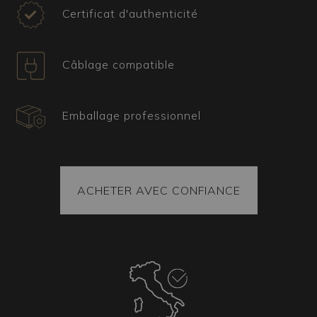
aussi traditionnel. Nous avons constaté
Certificat d'authenticité
d’excellents résultats en l’intégrant dans des
maisons rurales recherchées ainsi que dans des
environnements urbains.
Câblage compatible
Certificat, expédition et pièces de rechange
Tous nos articles sont accompagnés d’un
Emballage professionnel
certificat attestant leur origine et provenance.
Chaque colis contient également des pièces de
rechange. La marchandise est toujours fixée à
l’intérieur du colis et chaque pièce est emballée
selon la technique du sous-vide pour garantir son
ACHETER AVEC CONFIANCE
intégrité à l’arrivée. En tout cas, le colis est
toujours couvert par une assurance.
Éléments coordonnés
Il est possible d’obtenir d’autres luminaires
assortis au lustre choisi. Qu’il s’agisse
d’appliques, de lampes de table ou de