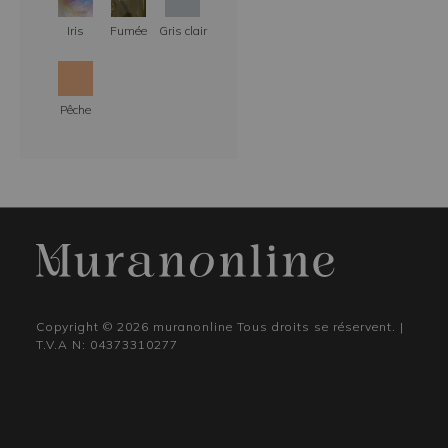
Iris
Fumée
Gris clair
Pêche
Copyright © 2026 muranonline Tous droits se réservent. |
T.V.A N: 04373310277