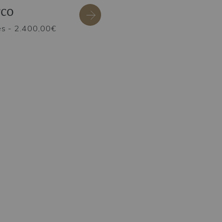
rco
es
- 2.400,00€