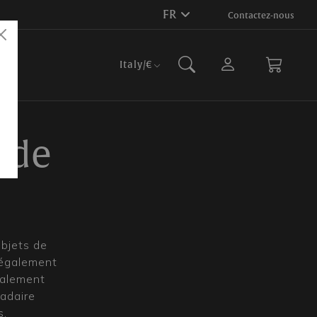
FR
Contactez-nous
Italy
/€
 de
objets de
 également
galement
padaire
s.