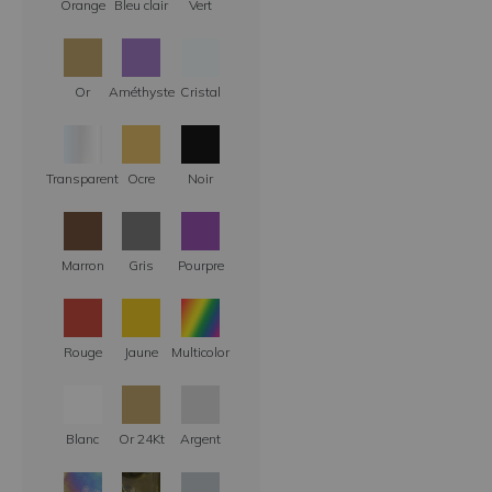
Orange
Bleu clair
Vert
Or
Améthyste
Cristal
Transparent
Ocre
Noir
Marron
Gris
Pourpre
Rouge
Jaune
Multicolor
Blanc
Or 24Kt
Argent