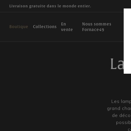
Livraison gratuite dans le monde entier.
En
Nous sommes
Boutique
Collections
vente
Fornace49
La
Les lamp
grand cha
de déco
possib
c