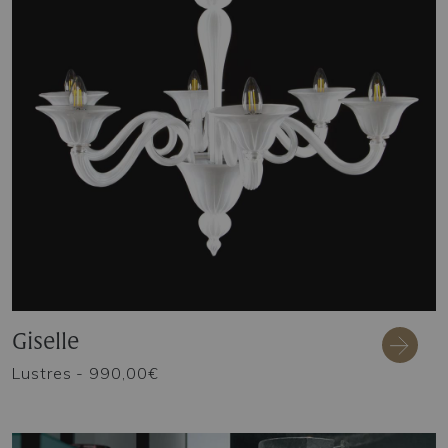
Giselle
Lustres
- 990,00€