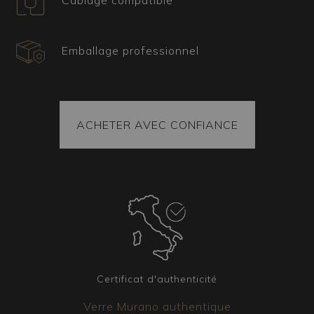
Câblage compatible
assortis au lustre choisi. Qu’il s’agisse
d’appliques, de lampes de table ou de
lampadaires, notre équipe est à votre disposition
Emballage professionnel
pour créer la version qui répond au mieux à vos
besoins.
ACHETER AVEC CONFIANCE
Certificat d'authenticité
Verre Murano authentique