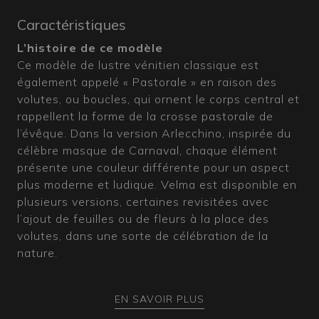
Caractéristiques
L’histoire de ce modèle
Ce modèle de lustre vénitien classique est
également appelé « Pastorale » en raison des
volutes, ou boucles, qui ornent le corps central et
rappellent la forme de la crosse pastorale de
l’évêque. Dans la version Arlecchino, inspirée du
célèbre masque de Carnaval, chaque élément
présente une couleur différente pour un aspect
plus moderne et ludique. Velma est disponible en
plusieurs versions, certaines revisitées avec
l’ajout de feuilles ou de fleurs à la place des
volutes, dans une sorte de célébration de la
nature.
Comment est fabriqué le Velma Arlecchino ?
EN SAVOIR PLUS
Comme les autres variantes de Velma, ce lustre