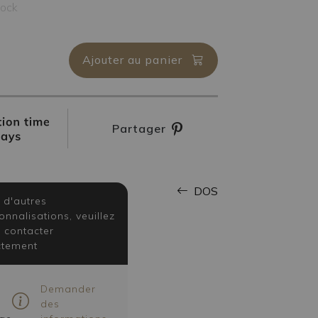
tock
Ajouter au panier
Partager
DOS
 d'autres
onnalisations, veuillez
 contacter
ctement
Demander
des