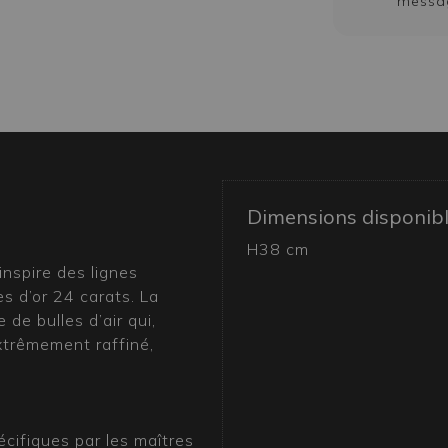
messa
Dimensions disponib
H38 cm
inspire des lignes
es d’or 24 carats. La
 de bulles d’air qui,
extrêmement raffiné,
écifiques par les maîtres