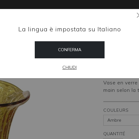
La lingua è impostata su Italiano
Magazine
CONFERMA
HOME
SHOP
Tulip
CHIUDI
Vase en verre 
main selon la t
COULEURS
QUANTITÉ