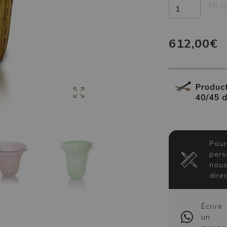
En s
612,00€
Pour
pers
nous
dire
Écrire
un