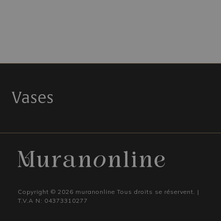
Vases
Copyright © 2026 muranonline Tous droits se réservent. |
T.V.A N: 04373310277