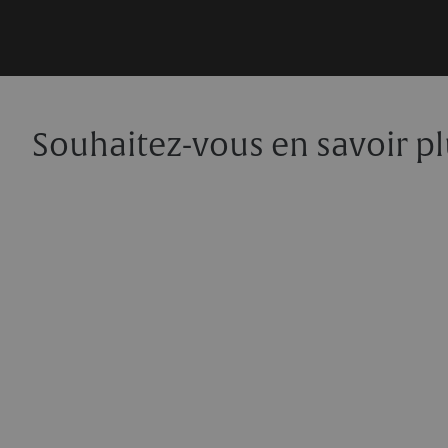
et chaque pièce est emballée selon la technique d
garantissant son arrivée intacte à destination. Le 
toujours couvert par une assurance transport.
Souhaitez-vous en savoir pl