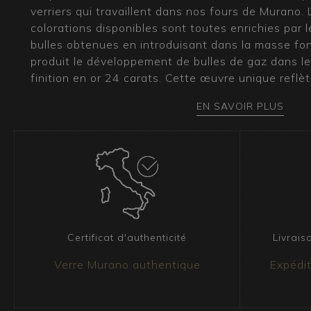
verriers qui travaillent dans nos fours de Murano. 
colorations disponibles sont toutes enrichies par l
bulles obtenues en introduisant dans la masse f
produit le développement de bulles de gaz dans le 
finition en or 24 carats. Cette œuvre unique reflè
faire de nos maîtres verriers.
EN SAVOIR PLUS
Quel type d’ameublement convient à ce vase 
Ce modèle classique et élégant apporte une touch
à tout espace. Sa polyvalence permet de l’intégre
intérieurs modernes et contemporains que plus tra
s’intègre facilement dans un salon country chic, o
monde botanique s’harmonisent avec l’aspect cha
campagne, mais aussi dans une salle à manger écl
Certificat d'authenticité
Livrais
créer une atmosphère sophistiquée.
Verre Murano authentique
Expédit
Certificat et expédition
Tous nos articles sont accompagnés d’un certificat
et leur provenance. La marchandise est toujours fix