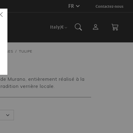
FR
Contactez-nous
Italy
/€
VASES
TULIPE
e
de Murano, entièrement réalisé à la
radition verrière locale.