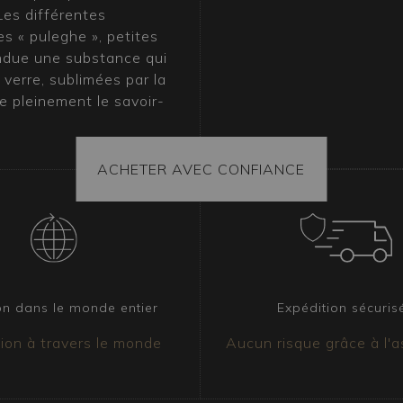
Les différentes
es « puleghe », petites
ondue une substance qui
verre, sublimées par la
te pleinement le savoir-
muranais ?
ACHETER AVEC CONFIANCE
e de raffinement naturel
r aussi bien dans des
ditionnels. Tulipano
ù les références au
leureux d’une maison de
ectique, contribuant à
on dans le monde entier
Expédition sécuris
ion à travers le monde
Aucun risque grâce à l'
 attestant leur origine
ée à l’intérieur du colis