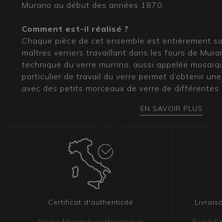
Murano au début des années 1870.
Comment est-il réalisé ?
Chaque pièce de cet ensemble est entièrement sou
maîtres verriers travaillant dans les fours de Mura
technique du verre murrino, aussi appelée mosaïq
particulier de travail du verre permet d’obtenir une
avec des petits morceaux de verre de différentes
mesure, juxtaposés puis fusionnés ensemble, ici po
EN SAVOIR PLUS
d’une touche florale vive.
Quel type d’ameublement convient à ces verr
Cet ensemble coloré de verres à murrines florales
extrêmement caractéristique tout en restant très po
parfaitement dans une salle à manger éclectique, a
ses couleurs vives, mais aussi dans des environn
country chic, auxquels il ajoutera une touche de jo
Certificat d'authenticité
Livrais
harmonie avec les matériaux naturels et une atm
Verre Murano authentique
Expédit