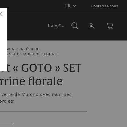
FR
Contactez-nous
Italy
/€
DESIGN D'INTÉRIEUR
TO » SET 6 - MURRINE FLORALE
et « GOTO » SET
rrine florale
n verre de Murano avec murrines
orales.