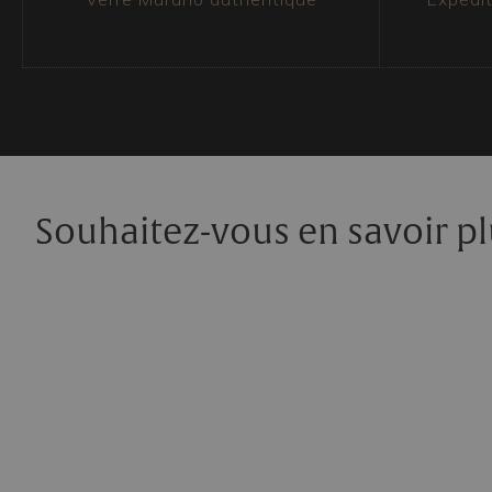
Certificat et expédition
Tous nos articles sont accompagnés d’un certificat
et provenance. La marchandise est toujours fixée à 
chaque pièce est emballée selon la technique du s
son arrivée intacte à destination. Dans tous les cas
couvert par une assurance.
Souhaitez-vous en savoir pl