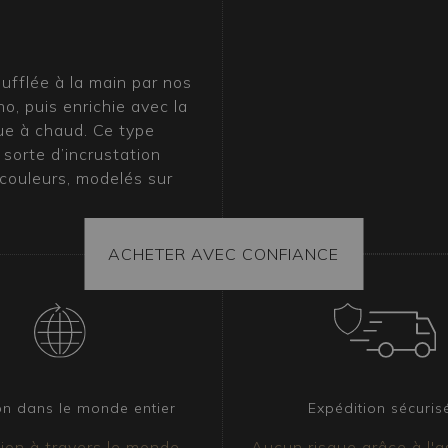
fflée à la main par nos
no, puis enrichie avec la
ue à chaud. Ce type
 sorte d’incrustation
 couleurs, modelés sur
ur orner les verres
ACHETER AVEC CONFIANCE
es muranais ?
 est un modèle
lyvalent. Il s’intègre
ttirant l’attention par
ements rustiques ou
ie et de vivacité, en
on dans le monde entier
Expédition sécuris
osphère chaleureuse.
ion à travers le monde
Aucun risque grâce à l'