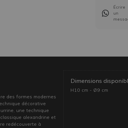
Écrire
un
messa
Dimensions disponib
H10 cm - Ø9 cm
pire des formes modernes
 technique décorative
murrine, une technique
e classique alexandrine et
tre redécouverte à