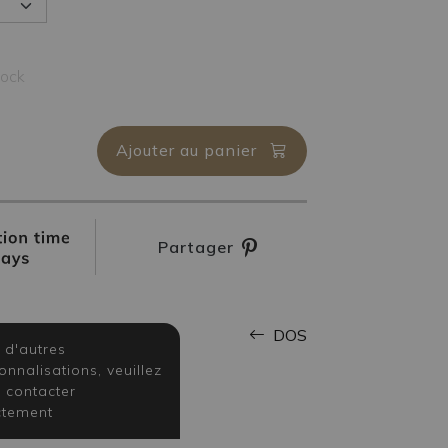
tock
Ajouter au panier
Partager
DOS
 d'autres
onnalisations, veuillez
 contacter
ctement