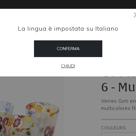
La lingua è impostata su Italiano
Magazine
CONFERMA
HOME
SHOP
GOBELET « GO
CHIUDI
Gobel
6 - Mu
Verres Goti e
multicolores fl
COULEURS