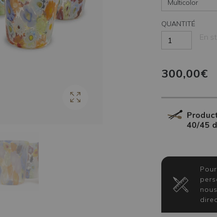
QUANTITÉ
En s
300,00€
Pour
pers
nous
dire