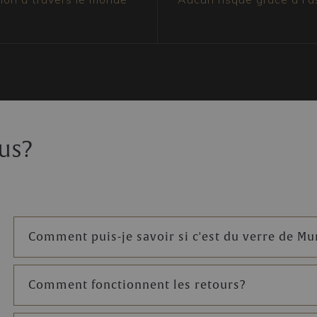
 attestant leur origine
l’intérieur du colis et
ous-vide qui garantit
, le colis est toujours
us?
Comment puis-je savoir si c'est du verre de M
Comment fonctionnent les retours?