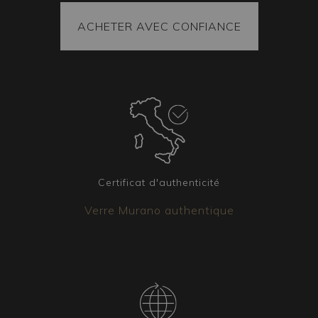
Certificat et expédition
ACHETER AVEC CONFIANCE
Tous nos articles sont accompagnés d’un
certificat attestant leur origine et provenance.
Les marchandises expédiées sont toujours fixées
à l’intérieur du colis, et chaque pièce est
emballée sous vide pour garantir son arrivée
intacte à destination. Dans tous les cas, le colis
est toujours couvert par une assurance.
Certificat d'authenticité
Verre Murano authentique