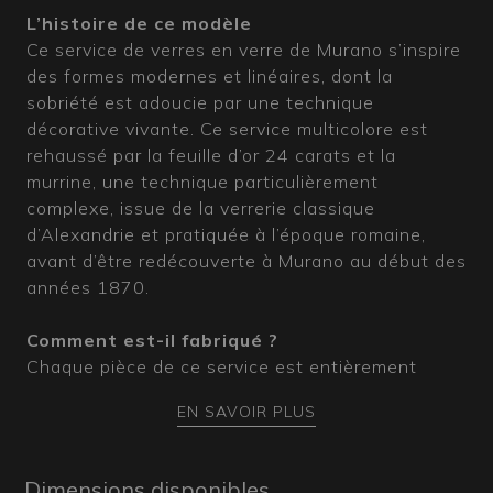
L’histoire de ce modèle
Ce service de verres en verre de Murano s’inspire
des formes modernes et linéaires, dont la
sobriété est adoucie par une technique
décorative vivante. Ce service multicolore est
rehaussé par la feuille d’or 24 carats et la
murrine, une technique particulièrement
complexe, issue de la verrerie classique
d’Alexandrie et pratiquée à l’époque romaine,
avant d’être redécouverte à Murano au début des
années 1870.
Comment est-il fabriqué ?
Chaque pièce de ce service est entièrement
soufflée à la main par nos maîtres verriers dans
EN SAVOIR PLUS
les fours de Murano, puis enrichie par la
technique du verre murrino, également appelée
mosaïque à chaud. Ce type de travail du verre de
Dimensions disponibles