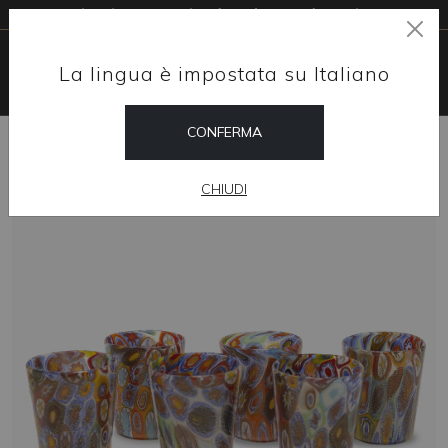
Livraison gratuite dans le monde entier
La lingua è impostata su Italiano
CONFERMA
HOME
SHOP
DESIGN D'INTÉRIEUR
GOBELET « GOTO » SET 6 - MURRINE ET OR 24KT
CHIUDI