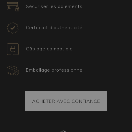
Sécuriser les paiements
Certificat et expédition
Tous nos articles sont accompagnés d’un
certificat attestant leur origine et provenance. La
Certificat d'authenticité
marchandise est toujours fixée à l’intérieur du
colis, et chaque pièce est emballée selon la
technique du vide d’air garantissant son arrivée
Câblage compatible
intacte à destination. En tout cas, le colis est
toujours couvert par une assurance.
Emballage professionnel
ACHETER AVEC CONFIANCE