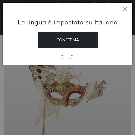
Livraison gratuite dans le monde entier
La lingua è impostata su Italiano
CONFERMA
HOME
SHOP
DESIGN D'INTÉRIEUR
LADY IN RED
CHIUDI