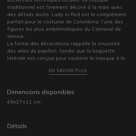
traditionnel est finement décoré à la main avec
des détails dorés. Lady in Red est le complément
parfait pour le costume de Colombina, l’une des
figures les plus emblématiques du Carnaval de
Venise.
La forme des décorations rappelle la sinuosité
des ailes de papillon, tandis que la baguette
latérale est conçue pour soutenir le masque à la
main, offrant un effet de mystère et d’élégance
EN SAVOIR PLUS
fidèle à la tradition. Si vous souhaitez le modèle
Lady in Red dans une autre couleur, il suffit de
contacter notre équipe pour connaître les
Dimensions disponibles
possibilités de personnalisation de nos masques.
49x27x11 cm
Ce masque porté est 100 % Made in Italy. Nos
masques sont des pièces uniques réalisées à la
main, c’est pourquoi les images sont données à
titre indicatif, et les dimensions ainsi que les
Détails
couleurs peuvent légèrement varier.