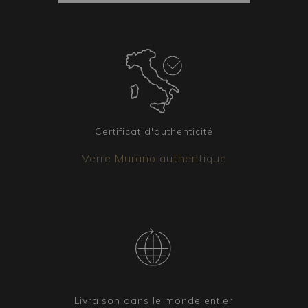
son arrivée intacte à destination. Le colis est
toujours couvert par une assurance.
Éléments coordonnés
Il est possible d’obtenir d’autres luminaires
assortis au lustre choisi. Qu’il s’agisse
d’appliques, de lampes de table ou de
lampadaires, notre équipe est disponible pour
Certificat d'authenticité
créer la version qui correspond le mieux à vos
Verre Murano authentique
besoins.
Livraison dans le monde entier