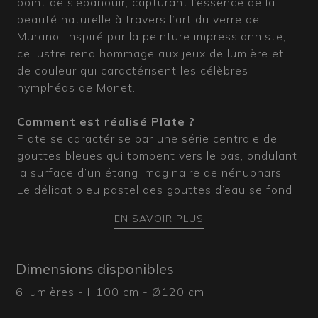
point de s’épanouir, capturant l’essence de la
beauté naturelle à travers l’art du verre de
Murano. Inspiré par la peinture impressionniste,
ce lustre rend hommage aux jeux de lumière et
de couleur qui caractérisent les célèbres
nymphéas de Monet.
Comment est réalisé Plate ?
Plate se caractérise par une série centrale de
gouttes bleues qui tombent vers le bas, ondulant
la surface d’un étang imaginaire de nénuphars.
Le délicat bleu pastel des gouttes d’eau se fond
dans le vert des feuilles, qui s’étendent en rayons
EN SAVOIR PLUS
à la base du lustre. Là se développe également
une couronne de fleurs délicates sur le point de
s’ouvrir. Les incroyables nuances rosées de leurs
Dimensions disponibles
pétales sont obtenues par nos maîtres verriers
6 lumières - H100 cm - Ø120 cm
muranais grâce à la technique du travail à la
canne, qui sublime leur beauté par la