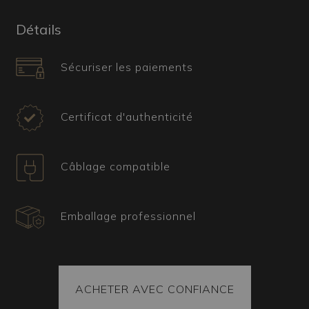
superposition de plusieurs couches de verre.
Détails
Quel type d’ameublement convient le mieux
à ce lustre muranais ?
Sécuriser les paiements
Idéal pour des intérieurs élégants et raffinés,
Plate ajoute une touche de délicatesse et de
grâce aux salons, chambres et salles à manger.
Certificat d'authenticité
Sa présence raffinée et artistique rend
l’atmosphère plus chaleureuse et harmonieuse,
parfaite pour ceux qui aiment les détails
Câblage compatible
élégants.
Certificat, expédition et pièces de rechange
Emballage professionnel
Tous nos articles sont accompagnés d’un
certificat attestant leur origine et provenance.
Chaque colis contient également des pièces de
rechange. La marchandise est toujours fixée à
l’intérieur du colis, et chaque pièce est emballée
ACHETER AVEC CONFIANCE
selon la technique du sous-vide, garantissant