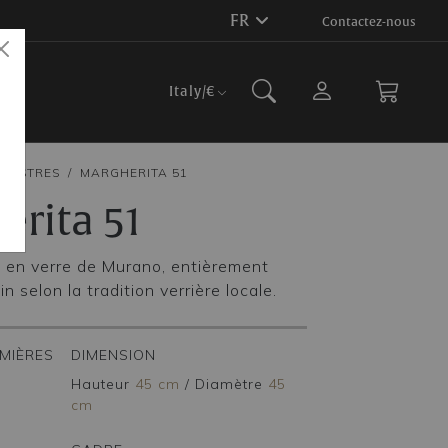
FR
Contactez-nous
Italy
/€
LUSTRES
MARGHERITA 51
erita 51
e en verre de Murano, entièrement
in selon la tradition verrière locale.
MIÈRES
DIMENSION
Hauteur
45 cm
/
Diamètre
45
cm