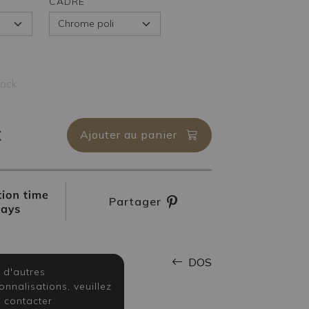
CADRE
tock
€
Ajouter au panier
Partager
DOS
 d'autres
onnalisations, veuillez
 contacter