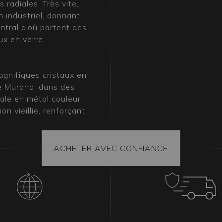
radiales. Très vite,
n industriel, donnant
tral d’où partent des
ux en verre.
gnifiques cristaux en
de Murano, dans des
rale en métal couleur
ion vieillie, renforçant
erre témoignent du
qui rendent ici un
ACHETER AVEC CONFIANCE
 lustre en verre de
iques du design italien.
ermet de s’intégrer
ues ou shabby chic, où il