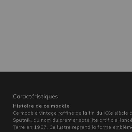
Caractéristiques
Histoire de ce modèle
Ce modèle vintage raffiné de la fin du XXe siècle a
Sputnik, du nom du premier satellite artificiel lanc
Terre en 1957. Ce lustre reprend la forme emblémat