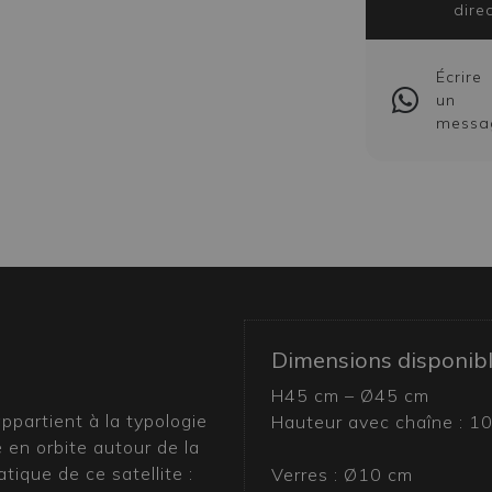
dire
Écrire
un
messa
Dimensions disponib
H45 cm – Ø45 cm
ppartient à la typologie
Hauteur avec chaîne : 1
é en orbite autour de la
ique de ce satellite :
Verres : Ø10 cm