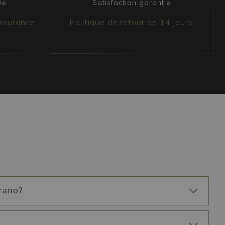
ée
Satisfaction garantie
assurance
Politique de retour de 14 jours
urano?