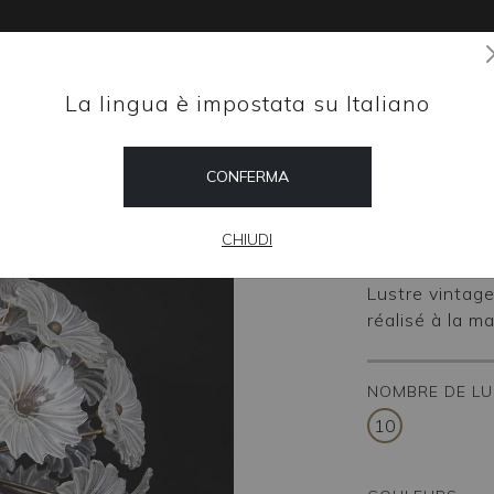
La lingua è impostata su Italiano
Magazine
CONFERMA
HOME
SHOP
Margh
CHIUDI
Lustre vintag
réalisé à la ma
NOMBRE DE LU
10