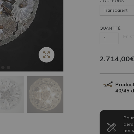
COULEURS
QUANTITÉ
En s
2.714,00
Pour
pers
nous