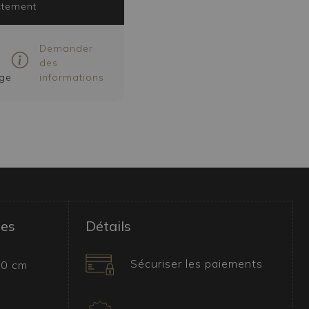
ctement
Demander
des
ge
informations
les
Détails
Sécuriser les paiements
00 cm