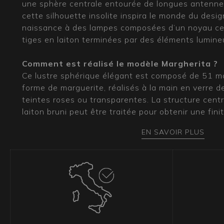
une sphère centrale entourée de longues antennes 
cette silhouette insolite inspira le monde du desig
naissance à des lampes composées d’un noyau cen
tiges en laiton terminées par des éléments lumine
Comment est réalisé le modèle Margherita ?
Ce lustre sphérique élégant est composé de 51 ma
forme de marguerite, réalisés à la main en verre 
teintes roses ou transparentes. La structure cent
laiton bruni peut être traitée pour obtenir une finit
son caractère vintage. Les éléments floraux en v
EN SAVOIR PLUS
savoir-faire exceptionnel de nos maîtres verriers, 
hommage à la nature dans toute sa splendeur.
Quel type d’intérieur convient à ce modèle de
Murano ?
Le modèle Sputnik est l’un des styles les plus icon
Sa forme à la fois élégante et contemporainelui p
facilement dans des intérieurs classiques, éclectiq