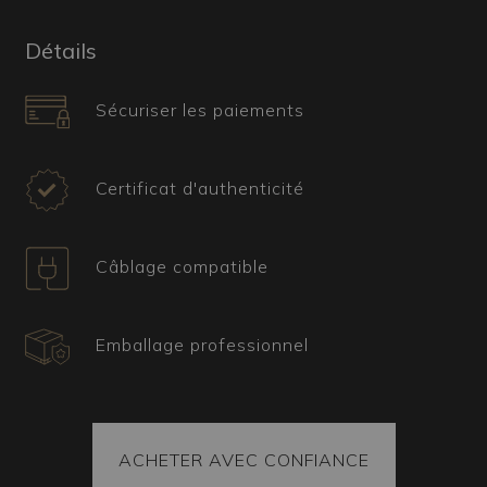
Quel type d’ameublement convient à ce
lustre muranais ?
Détails
Idéal pour les espaces modernes et
contemporains, mais aussi pour les
Sécuriser les paiements
environnements plus classiques et élégants, Iris
Medusa ajoute une touche de couleur et de
vivacité aux salons, salles à manger et bureaux.
Certificat d'authenticité
Sa présence vive et artistique rend l’atmosphère
plus dynamique et stimulante.
Câblage compatible
Certificat, expédition et pièces de rechange
Tous nos articles sont accompagnés d’un
certificat attestant leur origine et provenance.
Emballage professionnel
Chaque colis contient également des pièces de
rechange. La marchandise est toujours fixée à
l’intérieur du colis et chaque pièce est emballée
selon la technique du sous-vide, garantissant
son arrivée intacte à destination. De plus, le colis
ACHETER AVEC CONFIANCE
est toujours couvert par une assurance.