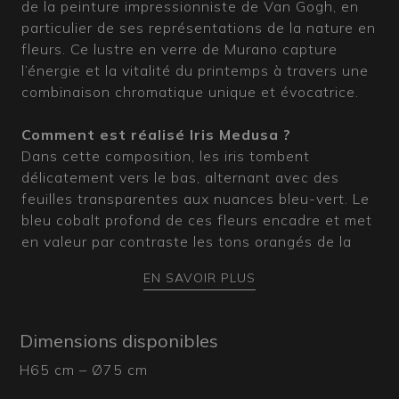
de la peinture impressionniste de Van Gogh, en
particulier de ses représentations de la nature en
fleurs. Ce lustre en verre de Murano capture
l’énergie et la vitalité du printemps à travers une
combinaison chromatique unique et évocatrice.
Comment est réalisé Iris Medusa ?
Dans cette composition, les iris tombent
délicatement vers le bas, alternant avec des
feuilles transparentes aux nuances bleu-vert. Le
bleu cobalt profond de ces fleurs encadre et met
en valeur par contraste les tons orangés de la
fleur centrale, qui semble briller comme un soleil.
EN SAVOIR PLUS
Chaque élément d’Iris Medusa est modelé à la
main par nos maîtres verriers muranais avec la
technique de la « lavorazione a torcello », qui
Dimensions disponibles
confère profondeur et nuances uniques à chaque
H65 cm – Ø75 cm
pétale.