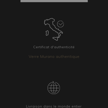
Éléments coordonnés
Il est possible d’obtenir d’autres luminaires
assortis au lustre choisi. Qu’il s’agisse
d’appliques, de lampes de table ou de
lampadaires, notre équipe est disponible pour
créer la version qui répondra parfaitement à vos
besoins.
Certificat d'authenticité
Verre Murano authentique
Livraison dans le monde entier