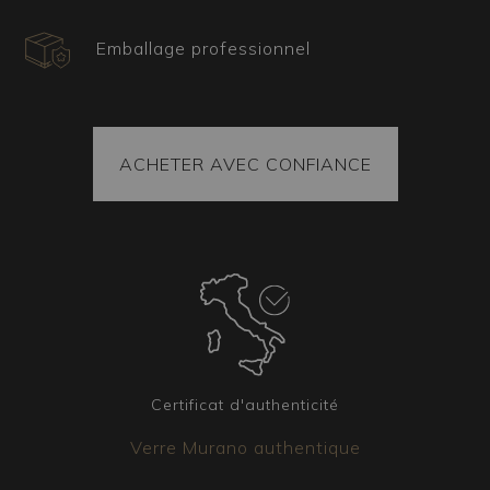
guirlandes de cristal et de pendentifs en forme
de goutte, disponibles également en cristal
Emballage professionnel
Swarovski. Cette composition particulièrement
riche en guirlandes crée un tissage raffiné de
cristal pour un résultat d’un grand impact visuel.
Quel type d’ameublement est idéal pour ce
ACHETER AVEC CONFIANCE
type de lustre muranais ?
Parfait pour des espaces vastes et prestigieux,
l’Impériale Lux est idéal pour de grands salons,
des salles à manger formelles et des halls de
réception au style classique. Sa présence
imposante et son design raffiné en font un choix
parfait pour ceux qui désirent une pièce
décorative véritablement maîtresse de leur
décoration, capable de captiver l’attention de
Certificat d'authenticité
toute personne entrant dans la pièce, créant une
Verre Murano authentique
atmosphère inégalée de luxe et d’élégance.