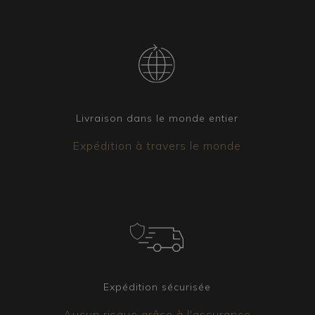
Certificat, expédition et pièces de rechange
Tous nos articles sont accompagnés d’un
certificat attestant leur origine et provenance.
Chaque colis contient également des pièces de
rechange. La marchandise expédiée est toujours
fixée à l’intérieur du colis et chaque pièce est
emballée selon la technique du sous-vide qui
Livraison dans le monde entier
garantit son arrivée intacte à destination. De
plus, le colis est toujours couvert par une
Expédition à travers le monde
assurance.
Éléments coordonnés
Il est possible d’obtenir d’autres luminaires
assortis au lustre choisi. Qu’il s’agisse
d’appliques, de lampes de table ou de
lampadaires, notre équipe est disponible pour
créer la version qui répondra au mieux à vos
Expédition sécurisée
besoins.
Aucun risque grâce à l'assurance