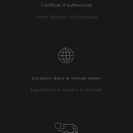
couvert par une assurance.
Certificat d'authenticité
Éléments coordonnés
Verre Murano authentique
Il est possible d’avoir d’autres luminaires assortis
au lustre que vous avez choisi. Qu’il s’agisse
d’appliques, de lampes de table ou de
lampadaires, notre équipe est disponible pour
créer la version qui correspond le mieux à vos
besoins.
Livraison dans le monde entier
Expédition à travers le monde