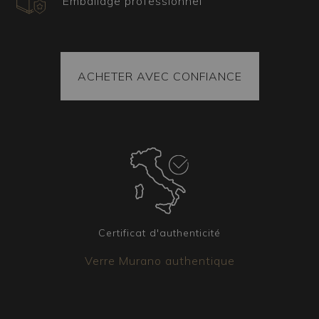
Emballage professionnel
Tous nos articles sont accompagnés d’un
certificat attestant de leur origine et provenance.
Chaque colis contient également des pièces de
rechange. La marchandise est toujours fixée à
l’intérieur du colis et chaque pièce est emballée
ACHETER AVEC CONFIANCE
selon la technique du sous-vide, garantissant
son arrivée intacte à destination. Dans tous les
cas, le colis est couvert par une assurance.
Éléments coordonnés
Il est possible d’avoir d’autres luminaires assortis
au lustre que vous avez choisi. Qu’il s’agisse
d’appliques, de lampes de table ou de
lampadaires, notre équipe est disponible pour
Certificat d'authenticité
créer la version qui répondra le mieux à vos
Verre Murano authentique
besoins.