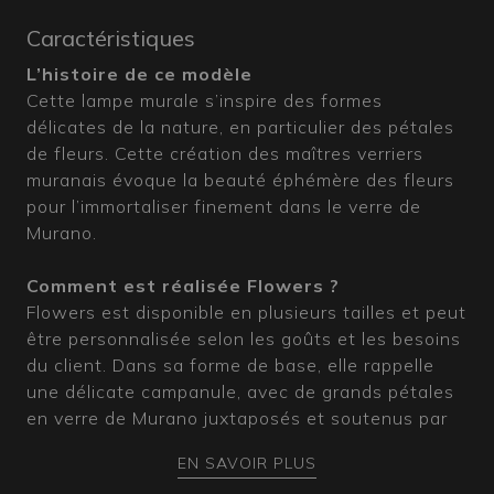
Caractéristiques
L’histoire de ce modèle
Cette lampe murale s’inspire des formes
délicates de la nature, en particulier des pétales
de fleurs. Cette création des maîtres verriers
muranais évoque la beauté éphémère des fleurs
pour l’immortaliser finement dans le verre de
Murano.
Comment est réalisée Flowers ?
Flowers est disponible en plusieurs tailles et peut
être personnalisée selon les goûts et les besoins
du client. Dans sa forme de base, elle rappelle
une délicate campanule, avec de grands pétales
en verre de Murano juxtaposés et soutenus par
une monture couleur or ou acier. Dans les
EN SAVOIR PLUS
versions plus grandes, sa corolle s’enrichit d’un