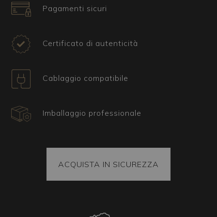
Certificato, spedizione e pezzi di ricambio
Pagamenti sicuri
Tutti i nostri articoli sono accompagnati da un
certificato che ne attesta l'origine e la
provenienza. Ogni pacco contiene inoltre dei
Certificato di autenticità
pezzi di ricambio. La merce spedita è sempre
fissata all'interno del pacco e ogni pezzo viene
imballato seguendo la tecnica del sottovuoto che
Cablaggio compatibile
ne garantisce l'arrivo integra a destinazione. In
ogni caso il pacco è sempre coperto dalla polizza
assicurativa.
Imballaggio professionale
Elementi coordinati
È possibile avere ulteriori corpi illuminanti
abbinati al lampadario che avete scelto. Che si
tratti di applique, lampade da tavolo o piantane, il
ACQUISTA IN SICUREZZA
nostro team è disponibile a creare la versione che
più si soddisfa le vostre esigenze.