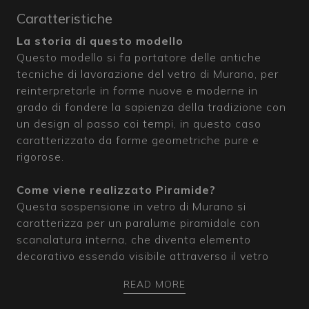
Caratteristiche
La storia di questo modello
Questo modello si fa portatore delle antiche
tecniche di lavorazione del vetro di Murano, per
reinterpretarle in forme nuove e moderne in
grado di fondere la sapienza della tradizione con
un design al passo coi tempi, in questo caso
caratterizzato da forme geometriche pure e
rigorose.
Come viene realizzato Piramide?
Questa sospensione in vetro di Murano si
caratterizza per un paralume piramidale con
scanalatura interna, che diventa elemento
decorativo essendo visibile attraverso il vetro
trasparente. Le forme nette e spigolose di questo
READ MORE
modello sono ottenute grazie alle sapienti
tecniche di lavorazione dei nostri maestri vetrai,