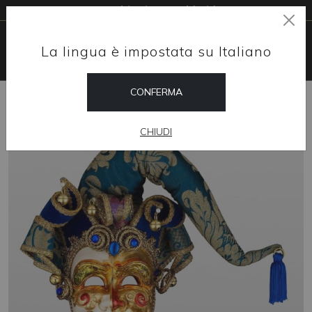
Free shipping worldwide
La lingua è impostata su Italiano
CONFERMA
HOME
SHOP
HOME DESIGN
JOLLY BLU
CHIUDI