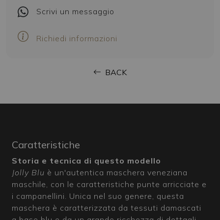
Scrivi
un messaggio
Richiedi informazioni
BACK
Caratteristiche
Storia e tecnica di questo modello
Jolly Blu
è un'autentica maschera veneziana
maschile, con le caratteristiche punte arricciate e
i campanellini. Unica nel suo genere, questa
maschera è caratterizzata da tessuti damascati
a base blu e da un grande ricchezza di dettagli