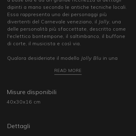
dipinti a mano secondo le antiche tecniche locali.
Essa rappresenta uno dei personaggi più
divertenti del Carnevale veneziano, il
Jolly
, una
delle personalità più sfaccettate, descritto come
l'eclettico bontempone, il saltimbanco, il buffone
di corte, il musicista e così via.
Qualora desideriate il modello
Jolly
Blu
in una
diversa colorazione, è sufficiente contattare il
READ MORE
nostro team per avere un riscontro rispetto alle
personalizzazioni possibili delle nostre maschere.
Misure disponibili
Le nostre maschere, 100%
Made in Italy
, sono
40x30x16 cm
pezzi unici eseguiti a mano, per questo le
immagini sono solo a scopo indicativo, così come
le misure e i colori potrebbero subire delle leggere
variazioni.
Dettagli