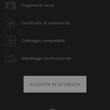
Certificato e spedizione
Pagamenti sicuri
Tutti i nostri articoli sono accompagnati da un
certificato che ne attesta l'origine e la
provenienza. La merce spedita è sempre fissata
Certificato di autenticità
all'interno del pacco e ogni pezzo viene imballato
seguendo la tecnica del sottovuoto che ne
garantisce l'arrivo integra a destinazione. In ogni
Cablaggio compatibile
caso il pacco è sempre coperto dalla polizza
assicurativa.
Imballaggio professionale
ACQUISTA IN SICUREZZA